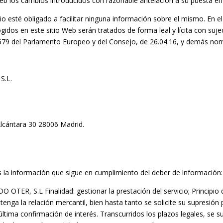
Web los cambios introducidos con razonable antelación a su puesta en 
rio esté obligado a facilitar ninguna información sobre el mismo. En el
gidos en este sitio Web serán tratados de forma leal y lícita con suj
79 del Parlamento Europeo y del Consejo, de 26.04.16, y demás norm
S.L.
 Alcántara 30 28006 Madrid.
 la información que sigue en cumplimiento del deber de información:
R, S.L Finalidad: gestionar la prestación del servicio; Principio de 
enga la relación mercantil, bien hasta tanto se solicite su supresión 
a última confirmación de interés. Transcurridos los plazos legales, se