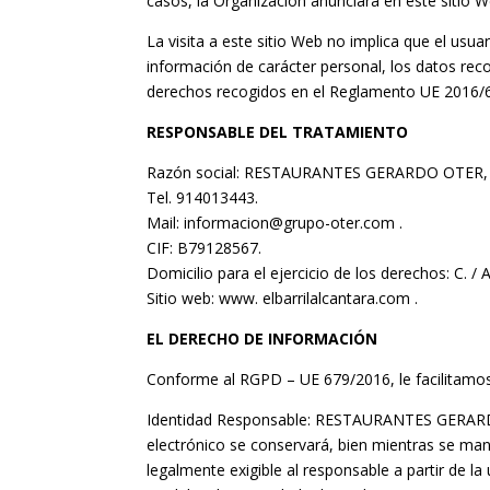
casos, la Organización anunciará en este sitio 
La visita a este sitio Web no implica que el usua
información de carácter personal, los datos reco
derechos recogidos en el Reglamento UE 2016/6
RESPONSABLE DEL TRATAMIENTO
Razón social: RESTAURANTES GERARDO OTER, 
Tel. 914013443.
Mail: informacion@grupo-oter.com .
CIF: B79128567.
Domicilio para el ejercicio de los derechos: C. /
Sitio web: www. elbarrilalcantara.com .
EL DERECHO DE INFORMACIÓN
Conforme al RGPD – UE 679/2016, le facilitamos
Identidad Responsable: RESTAURANTES GERARDO OTE
electrónico se conservará, bien mientras se mant
legalmente exigible al responsable a partir de l