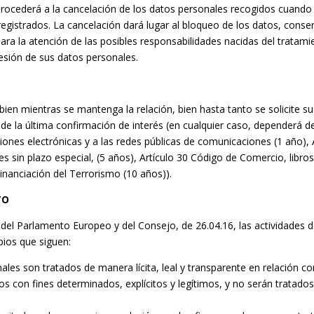
rocederá a la cancelación de los datos personales recogidos cuando 
 registrados. La cancelación dará lugar al bloqueo de los datos, cons
para la atención de las posibles responsabilidades nacidas del tratami
resión de sus datos personales.
ien mientras se mantenga la relación, bien hasta tanto se solicite su
 de la última confirmación de interés (en cualquier caso, dependerá de
ones electrónicas y a las redes públicas de comunicaciones (1 año), Ar
es sin plazo especial, (5 años), Artículo 30 Código de Comercio, libros
inanciación del Terrorismo (10 años)).
TO
el Parlamento Europeo y del Consejo, de 26.04.16, las actividades de
pios que siguen:
nales son tratados de manera lícita, leal y transparente en relación co
dos con fines determinados, explícitos y legítimos, y no serán trata