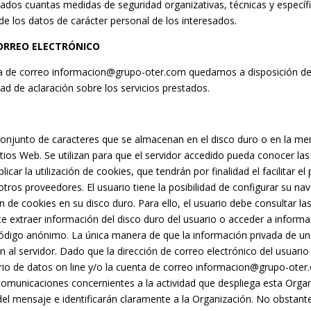
ados cuantas medidas de seguridad organizativas, técnicas y específi
d de los datos de carácter personal de los interesados.
ORREO ELECTRÓNICO
nta de correo informacion@grupo-oter.com quedamos a disposición de
ad de aclaración sobre los servicios prestados.
onjunto de caracteres que se almacenan en el disco duro o en la me
os Web. Se utilizan para que el servidor accedido pueda conocer las p
icar la utilización de cookies, que tendrán por finalidad el facilitar e
tros proveedores. El usuario tiene la posibilidad de configurar su na
ón de cookies en su disco duro. Para ello, el usuario debe consultar 
e extraer información del disco duro del usuario o acceder a inform
igo anónimo. La única manera de que la información privada de un 
 al servidor. Dado que la dirección de correo electrónico del usuari
lario de datos on line y/o la cuenta de correo informacion@grupo-oter
comunicaciones concernientes a la actividad que despliega esta Orga
 del mensaje e identificarán claramente a la Organización. No obsta