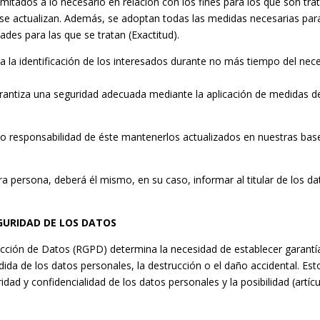
mitados a lo necesario en relación con los fines para los que son tr
se actualizan. Además, se adoptan todas las medidas necesarias para 
ades para las que se tratan (Exactitud).
la identificación de los interesados durante no más tiempo del neces
rantiza una seguridad adecuada mediante la aplicación de medidas de
o responsabilidad de éste mantenerlos actualizados en nuestras bases
ra persona, deberá él mismo, en su caso, informar al titular de los da
EGURIDAD DE LOS DATOS
tección de Datos (RGPD) determina la necesidad de establecer garant
rdida de los datos personales, la destrucción o el daño accidental. Es
idad y confidencialidad de los datos personales y la posibilidad (art