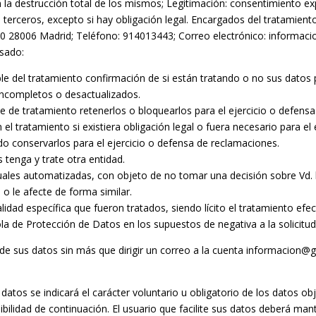
a destrucción total de los mismos; Legitimación: consentimiento exp
 terceros, excepto si hay obligación legal. Encargados del tratamient
ra 30 28006 Madrid; Teléfono: 914013443; Correo electrónico: informac
esado:
e del tratamiento confirmación de si están tratando o no sus datos 
 incompletos o desactualizados.
 de tratamiento retenerlos o bloquearlos para el ejercicio o defens
l tratamiento si existiera obligación legal o fuera necesario para el
do conservarlos para el ejercicio o defensa de reclamaciones.
 tenga y trate otra entidad.
duales automatizadas, con objeto de no tomar una decisión sobre Vd.
 o le afecte de forma similar.
alidad específica que fueron tratados, siendo lícito el tratamiento 
a de Protección de Datos en los supuestos de negativa a la solicitud 
 de sus datos sin más que dirigir un correo a la cuenta informacion
tos se indicará el carácter voluntario u obligatorio de los datos obje
bilidad de continuación. El usuario que facilite sus datos deberá man